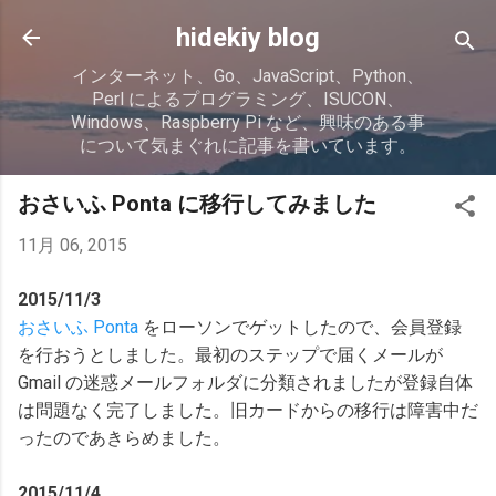
スキップしてメイン コンテンツに移動
hidekiy blog
インターネット、Go、JavaScript、Python、
Perl によるプログラミング、ISUCON、
Windows、Raspberry Pi など、興味のある事
について気まぐれに記事を書いています。
おさいふ Ponta に移行してみました
11月 06, 2015
2015/11/3
おさいふ Ponta
をローソンでゲットしたので、会員登録
を行おうとしました。最初のステップで届くメールが
Gmail の迷惑メールフォルダに分類されましたが登録自体
は問題なく完了しました。旧カードからの移行は障害中だ
ったのであきらめました。
2015/11/4