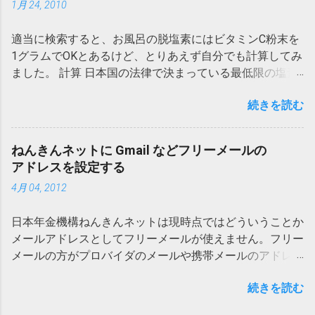
1月 24, 2010
ックしているポリシーのカウンタを見ながらブロック状況
を観察できます。 # /sbin/iptables -L --verbose おそらく
適当に検索すると、お風呂の脱塩素にはビタミンC粉末を
問題となっているのは INPUT ポリシー最下行で全てのパ
1グラムでOKとあるけど、とりあえず自分でも計算してみ
ケットにマッチするこういう行です ... -j REJECT --reject-
ました。 計算 日本国の法律で決まっている最低限の塩素
with icmp-host-prohibited 追加の説明 ファイアウォールの
濃度すなわち次亜塩素酸ナトリウム濃度は、0.1ppmとあ
良くある動作として、不都合なパケットの受信を単に無視
続きを読む
り、200Lの水で考えると、次亜塩素酸ナトリウムの比重
する動作ならタイムアウトとなります。しかしクライアン
を気にしないで計算すれば、0.02g また、次亜塩素酸ナト
トから見て TCP や UDP でパケットを送信した後、ICMP
リウムの式量は77.44 ビタミンCすなわちL-アスコルビン
で Destination Unreachable Message が届いたときは親切
ねんきんネットに Gmail などフリーメールの
酸ナトリウムの式量は、198.11で、1分子で電子3個分還
にも No route to host と案内してくれるようです。 ちなみ
アドレスを設定する
元できるとのことなので、必要なビタミンCの質量は、
に icmp-host-prohibited は ICMP Unreachable Message の
4月 04, 2012
(0.02 / 77.44) / 3 * 198.11 = 0.017g 考察 高度浄水処理施設
コード10 であり、経路上の障害などを調査するためのコ
のない給水地域は夏場には結構塩素濃度を上げるみたいで
マンド traceroute の結果に !X や !10 と表示されるようで
日本年金機構ねんきんネットは現時点ではどういうことか
すが、ビタミンC粉末は意外と安いので、水200Lあたりビ
す。 参考 Man page of IPTABLES traceroute - Wikipedia
メールアドレスとしてフリーメールが使えません。フリー
タミンCを1グラムほど入れておけば、6ppmくらいまで対
Internet Control Message Protocol (ICMP) - Wikipedia
メールの方がプロバイダのメールや携帯メールのアドレス
応出来るようで一安心です。比重が水に近い普通の粉末1
よりも永続性が高いので、機構側から見ても設定させて不
グラムは、小さじ1/5杯です。 備考 ビタミンC粉末はあま
続きを読む
利はない(メールアドレスから身元を割るのが面倒にな
り地上のお店ではお手頃な価格で売られていない様です
る？)と思います。また指示通りプロバイダメールなどを
が、楽天市場などで探したら売っています。 また、お湯