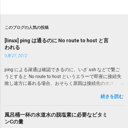
このブログの人気の投稿
[linux] ping は通るのに No route to host と言
われる
9月 27, 2012
ping による疎通は確認できるのに、いざ ssh などで繋ご
うとすると No route to host というエラーで即座に接続失
敗し途方に暮れる場合、おそらく原因は接続先のホストの
iptables によりパケットがブロックされ、到達不能を意味
続きを読む
する ICMP パケットが返ってきたことによります。 以下
のコマンドで INPUT ポリシーをチェックします。上から
順にマッチさせていき、マッチし次第ジャンプして終わる
風呂桶一杯の水道水の脱塩素に必要なビタミ
ので、デフォルト条件の設定されていそうな一番下の行が
ンCの量
肝心です。 # /sbin/iptables -L --verbose を追加してブロ