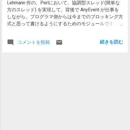
Lehmann 作の、Perlにおいて、協調型スレッド(簡単な
セキュリティ対策によるものと分かりました。 CentOS
方のスレッド) を実現して、背後で AnyEvent が仕事を
でyumで入るsudoの/etc/sudoersはとても安全側に振っ
しながら、プログラマ側からは今までのブロッキング方
てあるみたいで、環境変数は指定されたものは全部削除
式と思って書けるようにするためのモジュールです。
されてしまい、SSH_AUTH_SOCKが削除されてAgent
本体に同梱されている Coro::Specific というモジュール
Forwardingが働きません。参考：sudo env と叩く sudo
を使うと、今まで fork システムコールで多重化してい
のmanページを読むと、その環境変数を削除する機能を
続きを読む
コメントを投稿
た Net::Server のような、サーバーのインスタンスが1つ
一時的に無効にするオプション -E (preserve
で、それぞれのクライアントがプロパティをちょこっと
environment) を追加したら、無事公開鍵により認証さ
書き換える型のサーバーを Coro 化するのに役に立ちま
れ、root権限でのrsyncができました。 実際に使ったコ
す。 実際に、Coro における PSGI サーバー実装である
マンドは、 sudo -E rsync --archive --verbose
Corona で使っている、 Net::Server::Coro では、以下の
example.com:/etc/ ./example.com-etc のような感じで、
ようにして特定のプロパティをコルーチンごとに別々に
example.com の /etc がローカルの ./example.com-etc
設定できるようにしています。 #
に保存されます。
Net::Server::Coro::post_bind_hook 付近より抜粋 # $self
はサーバーのインスタンス foreach my $key (qw(client
sockaddr sockport peeraddr peerport peerhost)) { tie
$self->{server}{$key}, Coro::Specific::; }