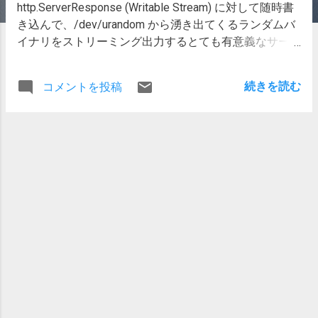
http.ServerResponse (Writable Stream) に対して随時書
き込んで、/dev/urandom から湧き出てくるランダムバ
イナリをストリーミング出力するとても有意義なサーバ
ーを作ってみました。 以下のコードを node
hogehoge.js という感じで実行して、適当に
続きを読む
コメントを投稿
http://localhost:10001/ みたいなアドレスに対して
HTTP でアクセスすると、バイナリデータを延々と返し
てくれます。 ポイント /dev/urandom を、ファイルの内
容を Readable Stream で取れるように、
fs.createReadStream で開く。 HTTP レスポンスオブジ
ェクト: resに対して、res.write で書き込みしていって、
送信バッファがいっぱいになった場合、書き込めるよう
になると発生するイベント: drain まで書き込まずに待
つ。 var fs = require('fs'), http = require('http'), util =
require('util'), PORT = 10001; http.createServer(function
(req, res) { res.writeHead(200, { 'Content-Type':
'application/octed-stream', }); var stream =
fs.createReadStream('/dev/urandom'); stream.on('data',
function (data) { console.log('on data: ' + data.length); var