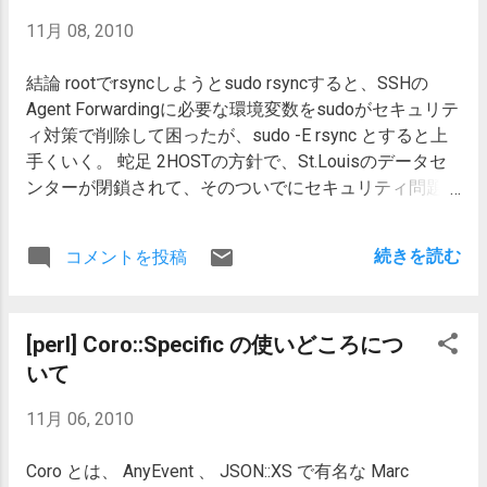
SOAPを使う、 Business::PayPal::API はPayPal APIの更
11月 08, 2010
新に追従できていないので良くないです。SOAPを直接
いじろうとして、 SOAP::Lite を検討しましたが、面倒
結論 rootでrsyncしようとsudo rsyncすると、SSHの
な感じなのでやめました。 a=b&c=d..のような形式でフ
Agent Forwardingに必要な環境変数をsudoがセキュリテ
ォーマットされている素朴極まりないNVPを利用するラ
ィ対策で削除して困ったが、sudo -E rsync とすると上
イブラリ、 Business::PayPal::NVP がAPIが更新されて
手くいく。 蛇足 2HOSTの方針で、St.Louisのデータセ
も利用できるので良いと思います。 Sandboxアカウン
ンターが閉鎖されて、そのついでにセキュリティ問題発
トの取得 こちら PayPal Sandbox で誰でも取得できま
覚以後開発元がおかしなことになっている HyperVM か
す。Sandboxの中ではお金が使い放題です。 実際のコ
ら SolusVM への移行をすすめるので、新しいVPSノー
ード use Business::PayPal::NVP; # branchでsandbox, 本
続きを読む
コメントを投稿
ドを再設定できる人は、SolusVM管理下の新しいVPSノ
番サーバーを切り替える my $paypal =
ードを作るから各自移行してね、というメールが来たの
Business::PayPal::NVP->new( test => { user =>
で、提案された通りにすることにしました。 そこで、
'info_1287414775_biz_api1.hidekiy.com', pwd =>
[perl] Coro::Specific の使いどころにつ
古いサーバーのファイルを持っていくのに、scpでちま
'xxxxxxxxxxx', sig =>
ちまコピーするのも良いけどファイル数が多いと遅いの
いて
'xxxxxxxxxxxxxxxxxxxxxxxxxxxxxxxxxxxxxxxxxxxxxxxxx
で、rootでrsyncしてコピーすると良いのではないかと
xxx', version => 65, # 新しいのをたのむ ...
11月 06, 2010
思って、やってみました。 しかし普通にsudo rsyncと
すると、エージェントフォワーディングによる公開鍵認
Coro とは、 AnyEvent 、 JSON::XS で有名な Marc
証にならないので、なぜなのか悩みましたが、sudoの