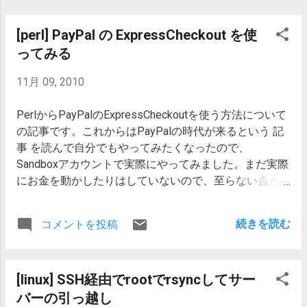
flushed = res.write(data); if (!flushed) { ...
[perl] PayPal の ExpressCheckout を使
ってみる
11月 09, 2010
PerlからPayPalのExpressCheckoutを使う方法について
の記事です。これからはPayPalの時代が来るという 記
事 を読んで自分でもやってみたくなったので、
Sandboxアカウントで実際にやってみました。まだ実際
にお金を動かしたりはしていないので、至らない点が
多々あると思います。 ExpressCheckoutとは、決済手続
きの途中でPayPalにリダイレクトして、その後こちら
続きを読む
コメントを投稿
側のサイトに戻ってから最終決断のボタンを押してもら
う方式で、決済完了の情報がきちんと伝わらないみたい
な中途半端な状態にはならない方式です。 モジュール
[linux] SSH経由でrootでrsyncしてサー
の選定 PayPal APIは二種類の形式で使うことができ
て、NVP(Name Value Pair)とSOAPです。 このうち、
バーの引っ越し