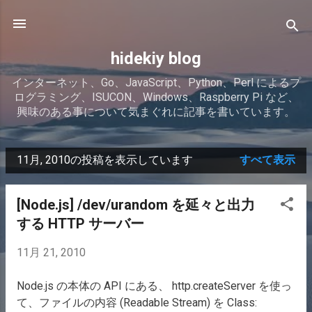
スキップしてメイン コンテンツに移動
hidekiy blog
インターネット、Go、JavaScript、Python、Perl によるプ
ログラミング、ISUCON、Windows、Raspberry Pi など、
興味のある事について気まぐれに記事を書いています。
11月, 2010の投稿を表示しています
すべて表示
投
稿
[Node.js] /dev/urandom を延々と出力
する HTTP サーバー
11月 21, 2010
Node.js の本体の API にある、 http.createServer を使っ
て、ファイルの内容 (Readable Stream) を Class: